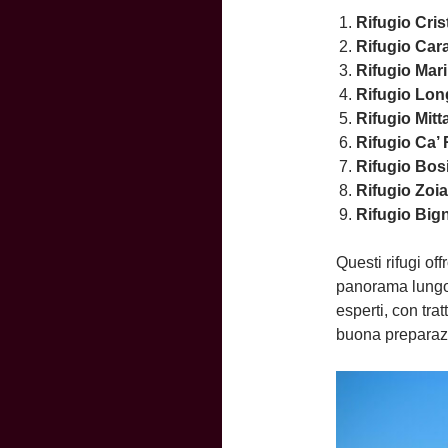
Rifugio Cris
Rifugio Car
Rifugio Mari
Rifugio Lon
Rifugio Mitt
Rifugio Ca’
Rifugio Bos
Rifugio Zoia
Rifugio Big
Questi rifugi of
panorama lungo i
esperti, con tra
buona preparazi