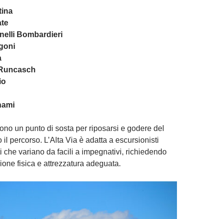
tina
ate
nelli Bombardieri
goni
a
 Runcasch
io
nami
frono un punto di sosta per riposarsi e godere del
l percorso. L’Alta Via è adatta a escursionisti
tti che variano da facili a impegnativi, richiedendo
one fisica e attrezzatura adeguata.