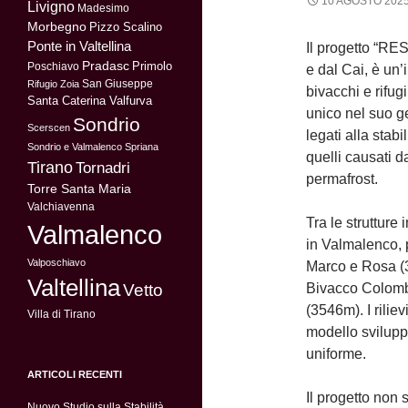
10 AGOSTO 202
Livigno
Madesimo
Morbegno
Pizzo Scalino
Ponte in Valtellina
Il progetto “RE
Pradasc
Primolo
Poschiavo
e dal Cai, è un’i
San Giuseppe
Rifugio Zoia
bivacchi e rifug
Santa Caterina Valfurva
unico nel suo ge
Sondrio
Scerscen
legati alla stabi
Sondrio e Valmalenco
Spriana
quelli causati d
Tirano
Tornadri
permafrost.
Torre Santa Maria
Valchiavenna
Tra le strutture 
Valmalenco
in Valmalenco, p
Valposchiavo
Marco e Rosa (3
Valtellina
Vetto
Bivacco Colombo
(3546m). I riliev
Villa di Tirano
modello sviluppa
uniforme.
ARTICOLI RECENTI
Il progetto non 
Nuovo Studio sulla Stabilità