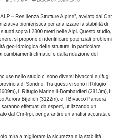
5
CRISTINA
LASCIA UN COMMENTO
SALP – Resilienza Strutture Alpine”, avviato dal Cnr
niziativa pionieristica per analizzare la stabilità di
i situati sopra i 2800 metri nelle Alpi. Questo studio,
nere, si propone di identificare potenziali problemi
lità geo-idrologica delle strutture, in particolare
ai cambiamenti climatici e dalla riduzione del
incluse nello studio ci sono diversi bivacchi e rifugi
rovincia di Sondrio. Tra questi vi sono il Rifugio
609m), il Rifugio Marinelli-Bombardieri (2813m), il
 Aurora Bijelich (3122m), e il Bivacco Pansera
i saranno effettuati da esperti, utilizzando un
to dal Cnr-Irpi, per garantire un’analisi accurata e
solo mira a migliorare la sicurezza e la stabilità