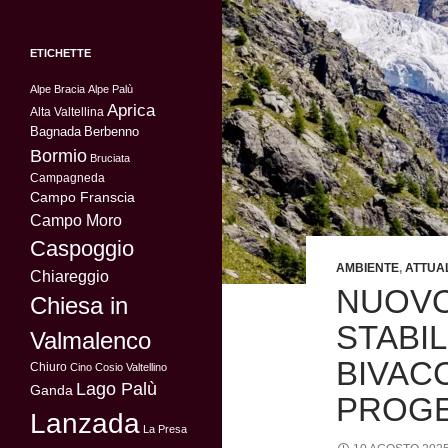
ETICHETTE
Alpe Bracia
Alpe Palù
Aprica
Alta Valtellina
Bagnada
Berbenno
Bormio
Bruciata
Campagneda
Campo Franscia
Campo Moro
Caspoggio
AMBIENTE
,
ATTUA
Chiareggio
NUOVO
Chiesa in
STABIL
Valmalenco
BIVACC
Chiuro
Cino
Cosio Valtellino
Lago Palù
Ganda
PROGE
Lanzada
La Presa