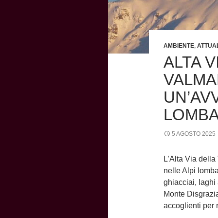
AMBIENTE
,
ATTUA
ALTA V
VALMA
UN’AV
LOMB
5 AGOSTO 2025
L’Alta Via della
nelle Alpi lomb
ghiacciai, laghi
Monte Disgrazia.
accoglienti per 